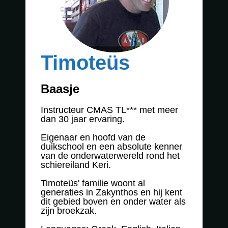
Fotos
-
Timoteüs
Videos
Baasje
Accommodatie
Instructeur CMAS TL*** met meer
dan 30 jaar ervaring.
Taverne
Eigenaar en hoofd van de
duikschool en een absolute kenner
van de onderwaterwereld rond het
schiereiland Keri.
Partners
Timoteüs' familie woont al
generaties in Zakynthos en hij kent
dit gebied boven en onder water als
zijn broekzak.