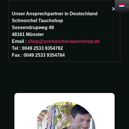
D
×
Unser Ansprechpartner in Deutschland
☰
Schnorchel Tauchshop
Sessendrupweg 49
Home
Mannschaft
48161 Münster
Email :
shop@schnorchel-tauchshop.de
Tel : 0049 2533 9354782
Duikbasis
Fax : 0049 2533 9354784
Duikstekken
Mannschaft
Prijzen