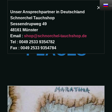
R
×
Unser Ansprechpartner in Deutschland
☰
Schnorchel Tauchshop
Sessendrupweg 49
Home
DIVING
48161 Münster
Email :
shop@schnorchel-tauchshop.de
Tel : 0049 2533 9354782
Дайвинг
PLACES
Fax : 0049 2533 9354784
центр
Места
для
дайвинга