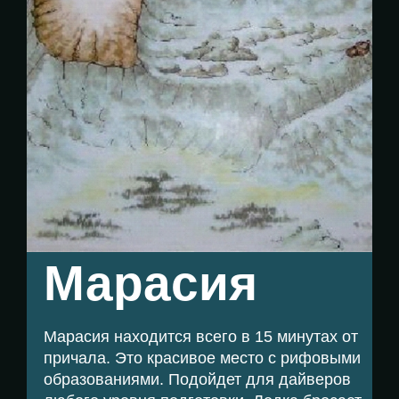
Kоманда
Стоимость
Фото
-
Videos
Мараcия
Проживание
Мараcия находится всего в 15 минутах от
причала. Это красивое место с рифовыми
Таверна
образованиями. Подойдет для дайверов