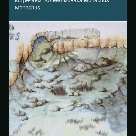
встречаем тюленя-монаха Monachus
Monachus.