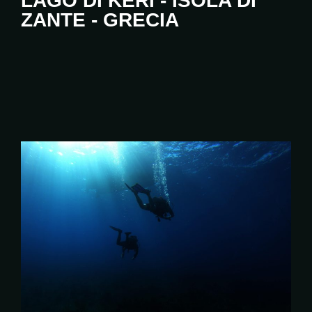
LAGO DI KERI - ISOLA DI
Foto
ZANTE - GRECIA
-
Videos
Alloggio
Taverna
Partner