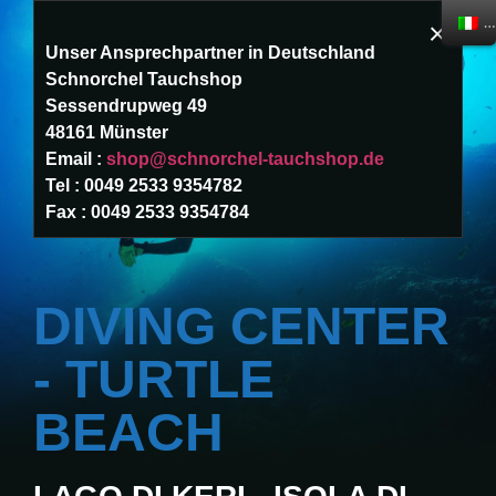
It
×
Unser Ansprechpartner in Deutschland
☰
Schnorchel Tauchshop
Sessendrupweg 49
Home
48161 Münster
Email :
shop@schnorchel-tauchshop.de
Tel : 0049 2533 9354782
Immersioni
Fax : 0049 2533 9354784
Immersioni
DIVING CENTER
Squadra
- TURTLE
BEACH
Prezzi