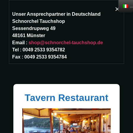
It
×
Unser Ansprechpartner in Deutschland
☰
Schnorchel Tauchshop
Sessendrupweg 49
Home
TAVERN
48161 Münster
Email :
shop@schnorchel-tauchshop.de
Tel : 0049 2533 9354782
Immersioni
Fax : 0049 2533 9354784
Immersioni
Squadra
Tavern Restaurant
Prezzi